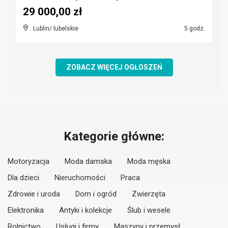
29 000,00 zł
Lublin/ lubelskie
5 godz.
ZOBACZ WIĘCEJ OGŁOSZEŃ
Kategorie główne:
Motoryzacja
Moda damska
Moda męska
Dla dzieci
Nieruchomości
Praca
Zdrowie i uroda
Dom i ogród
Zwierzęta
Elektronika
Antyki i kolekcje
Ślub i wesele
Rolnictwo
Usługi i firmy
Maszyny i przemysł