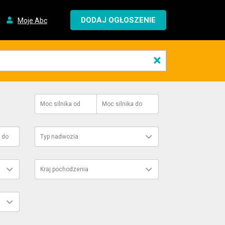
DODAJ OGŁOSZENIE
Moje Abc
×
Moc silnika
od
Moc silnika
do
do
Typ nadwozia
Kraj pochodzenia