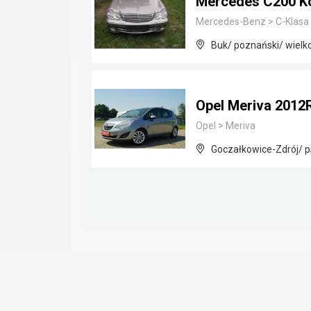
Mercedes C200 K
Mercedes-Benz
>
C-Klasa
Buk/ poznański/ wielk
Opel Meriva 201
Opel
>
Meriva
Goczałkowice-Zdrój/ p