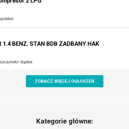
ompresor z LPG
opolskie
2R 1.4 BENZ. STAN BDB ZADBANY HAK
szczyński/ śląskie
ZOBACZ WIĘCEJ OGŁOSZEŃ
Kategorie główne: