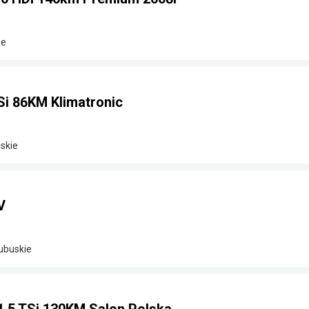
ie
Si 86KM Klimatronic
skie
V
lubuskie