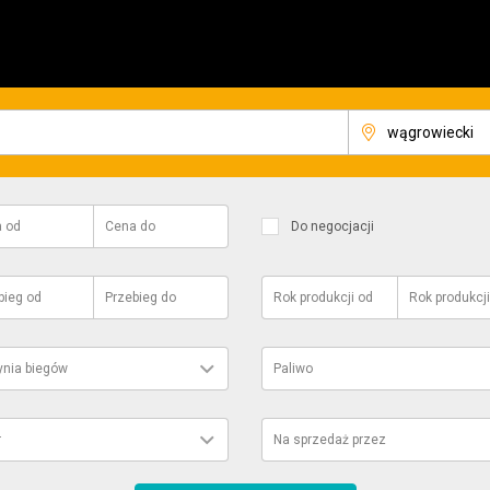
a
od
Cena
do
Do negocjacji
bieg
od
Przebieg
do
Rok produkcji
od
Rok produkcji
ynia biegów
Paliwo
r
Na sprzedaż przez