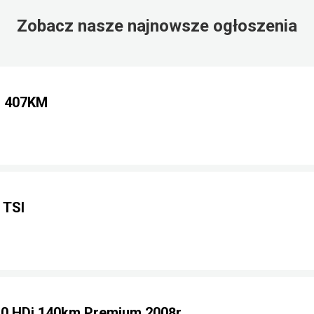
Zobacz nasze najnowsze ogłoszenia
i 407KM
 TSI
0 HDi 140km Premium 2008r