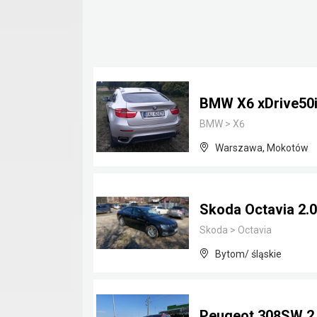
BMW X6 xDrive50
BMW
>
X6
Warszawa, Mokotów
Skoda Octavia 2.0
Skoda
>
Octavia
Bytom/ śląskie
Peugeot 308SW 2.