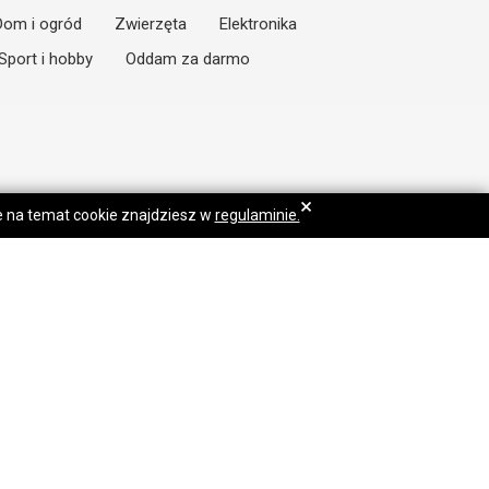
Dom i ogród
Zwierzęta
Elektronika
Sport i hobby
Oddam za darmo
×
je na temat cookie znajdziesz w
regulaminie.