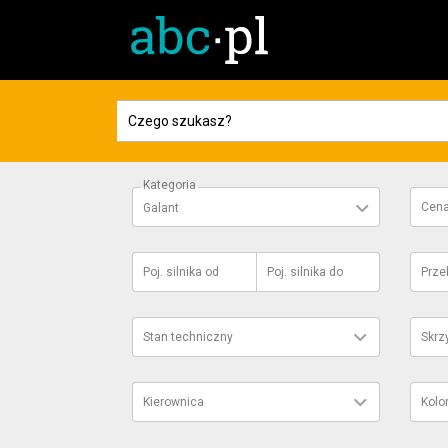
Kategoria
Cen
Galant
Poj. silnika
od
Poj. silnika
do
Prze
Stan techniczny
Skrz
Kierownica
Kolo