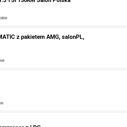
1.5 TSi 130KM Salon Polska
skie
ATIC z pakietem AMG, salonPL,
kie
ie