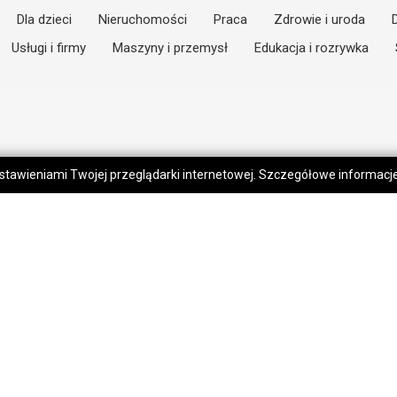
Dla dzieci
Nieruchomości
Praca
Zdrowie i uroda
Usługi i firmy
Maszyny i przemysł
Edukacja i rozrywka
 ustawieniami Twojej przeglądarki internetowej. Szczegółowe informac