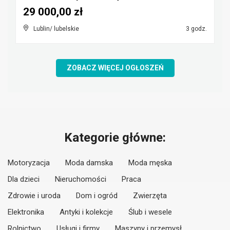
29 000,00 zł
Lublin/ lubelskie
3 godz.
ZOBACZ WIĘCEJ OGŁOSZEŃ
Kategorie główne:
Motoryzacja
Moda damska
Moda męska
Dla dzieci
Nieruchomości
Praca
Zdrowie i uroda
Dom i ogród
Zwierzęta
Elektronika
Antyki i kolekcje
Ślub i wesele
Rolnictwo
Usługi i firmy
Maszyny i przemysł