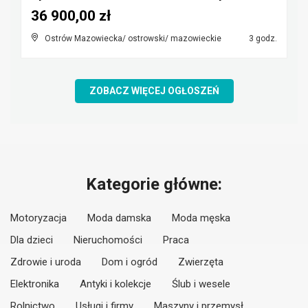
36 900,00 zł
Ostrów Mazowiecka/ ostrowski/ mazowieckie
3 godz.
ZOBACZ WIĘCEJ OGŁOSZEŃ
Kategorie główne:
Motoryzacja
Moda damska
Moda męska
Dla dzieci
Nieruchomości
Praca
Zdrowie i uroda
Dom i ogród
Zwierzęta
Elektronika
Antyki i kolekcje
Ślub i wesele
Rolnictwo
Usługi i firmy
Maszyny i przemysł