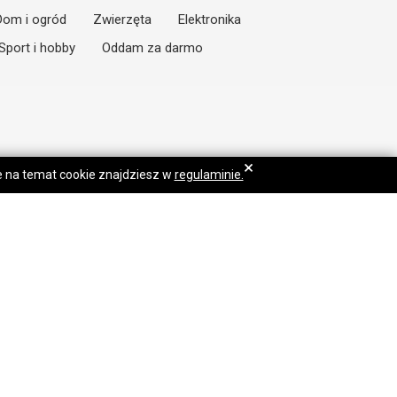
Dom i ogród
Zwierzęta
Elektronika
Sport i hobby
Oddam za darmo
×
je na temat cookie znajdziesz w
regulaminie.