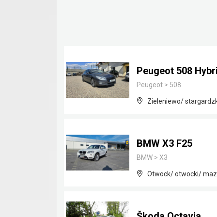
Peugeot 508 Hybr
Peugeot
>
508
Zieleniewo/ stargardz
BMW X3 F25
BMW
>
X3
Otwock/ otwocki/ maz
Škoda Octavia