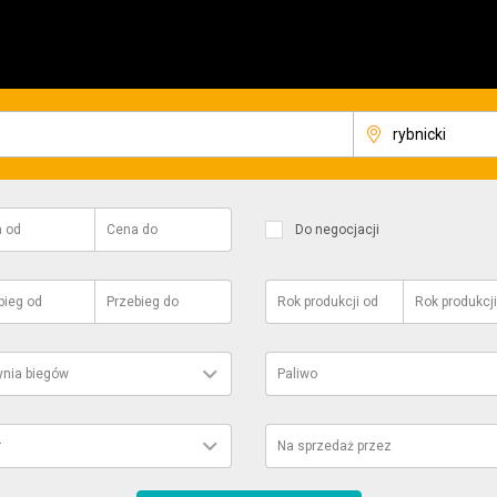
a
od
Cena
do
Do negocjacji
bieg
od
Przebieg
do
Rok produkcji
od
Rok produkcji
ynia biegów
Paliwo
r
Na sprzedaż przez