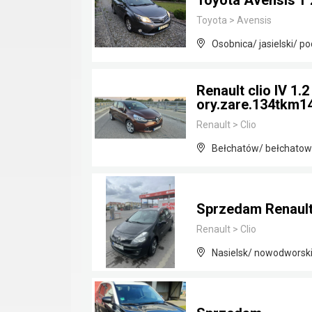
Toyota Avensis T 
Toyota
>
Avensis
Osobnica/ jasielski/ p
Renault clio IV 1.
ory.zare.134tkm14
Renault
>
Clio
Bełchatów/ bełchatows
Sprzedam Renault C
Renault
>
Clio
Nasielsk/ nowodworsk