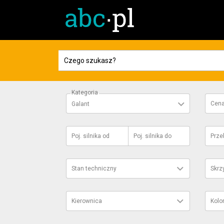
Kategoria
Cen
Galant
Poj. silnika
od
Poj. silnika
do
Prze
Stan techniczny
Skrz
Kierownica
Kolo