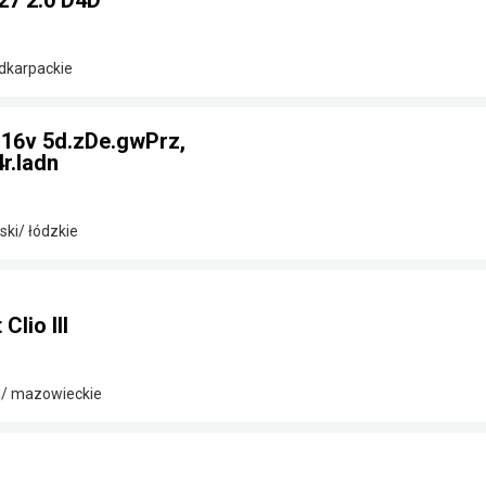
27 2.0 D4D
odkarpackie
2 16v 5d.zDe.gwPrz,
r.ladn
ki/ łódzkie
lio III
i/ mazowieckie