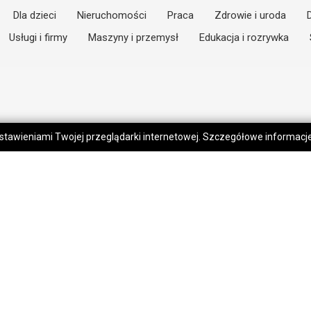
Dla dzieci
Nieruchomości
Praca
Zdrowie i uroda
Usługi i firmy
Maszyny i przemysł
Edukacja i rozrywka
 ustawieniami Twojej przeglądarki internetowej. Szczegółowe informac