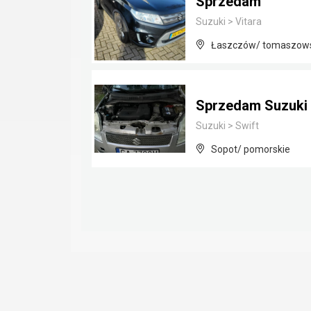
Sprzedam
Suzuki
>
Vitara
Łaszczów/ tomaszowsk
Sprzedam Suzuki 
Suzuki
>
Swift
Sopot/ pomorskie