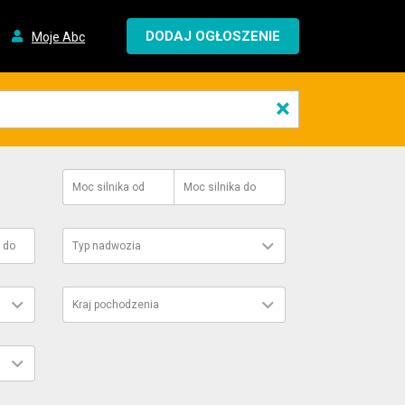
DODAJ OGŁOSZENIE
Moje Abc
×
Moc silnika
od
Moc silnika
do
do
Typ nadwozia
Kraj pochodzenia