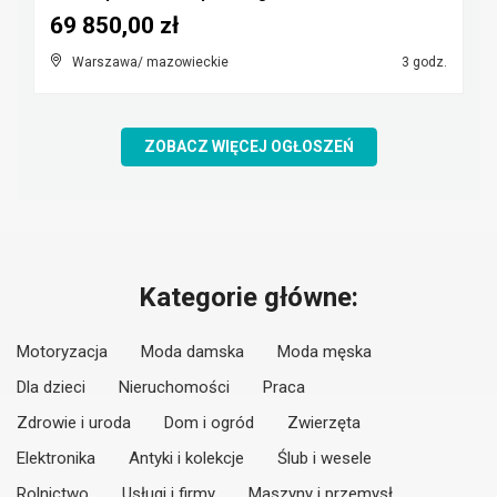
69 850,00 zł
Warszawa/ mazowieckie
3 godz.
ZOBACZ WIĘCEJ OGŁOSZEŃ
Kategorie główne:
Motoryzacja
Moda damska
Moda męska
Dla dzieci
Nieruchomości
Praca
Zdrowie i uroda
Dom i ogród
Zwierzęta
Elektronika
Antyki i kolekcje
Ślub i wesele
Rolnictwo
Usługi i firmy
Maszyny i przemysł