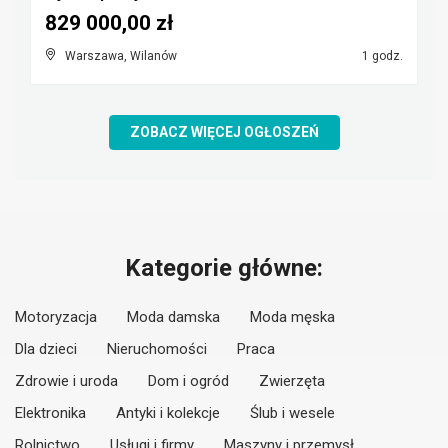
829 000,00 zł
Warszawa, Wilanów
1 godz.
ZOBACZ WIĘCEJ OGŁOSZEŃ
Kategorie główne:
Motoryzacja
Moda damska
Moda męska
Dla dzieci
Nieruchomości
Praca
Zdrowie i uroda
Dom i ogród
Zwierzęta
Elektronika
Antyki i kolekcje
Ślub i wesele
Rolnictwo
Usługi i firmy
Maszyny i przemysł