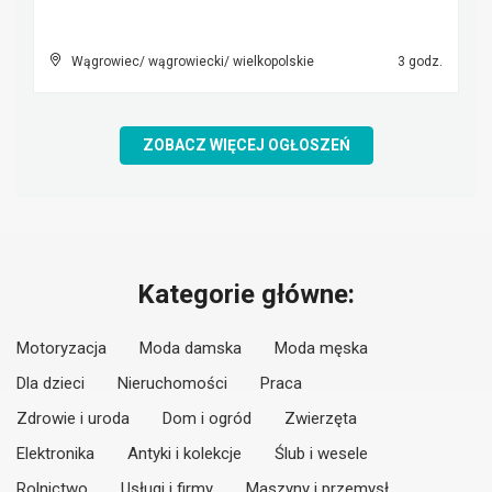
Wągrowiec/ wągrowiecki/ wielkopolskie
3 godz.
ZOBACZ WIĘCEJ OGŁOSZEŃ
Kategorie główne:
Motoryzacja
Moda damska
Moda męska
Dla dzieci
Nieruchomości
Praca
Zdrowie i uroda
Dom i ogród
Zwierzęta
Elektronika
Antyki i kolekcje
Ślub i wesele
Rolnictwo
Usługi i firmy
Maszyny i przemysł