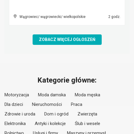
Wągrowiec/ wągrowiecki/ wielkopolskie
2 godz.
ZOBACZ WIĘCEJ OGŁOSZEŃ
Kategorie główne:
Motoryzacja
Moda damska
Moda męska
Dla dzieci
Nieruchomości
Praca
Zdrowie i uroda
Dom i ogród
Zwierzęta
Elektronika
Antyki i kolekcje
Ślub i wesele
Rolnictwo
Usługi i firmy
Maszyny i przemysł