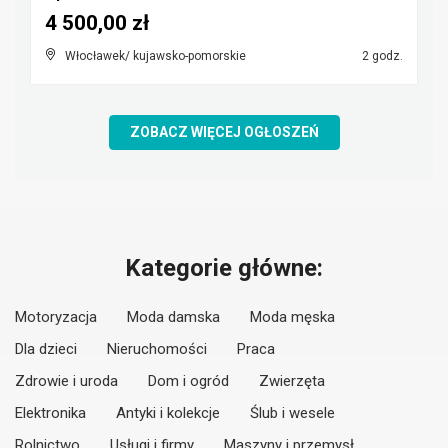
4 500,00 zł
Włocławek/ kujawsko-pomorskie
2 godz.
ZOBACZ WIĘCEJ OGŁOSZEŃ
Kategorie główne:
Motoryzacja
Moda damska
Moda męska
Dla dzieci
Nieruchomości
Praca
Zdrowie i uroda
Dom i ogród
Zwierzęta
Elektronika
Antyki i kolekcje
Ślub i wesele
Rolnictwo
Usługi i firmy
Maszyny i przemysł