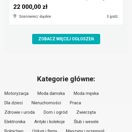
22 000,00 zł
Sosnowiec/ śląskie
3 godz.
ZOBACZ WIĘCEJ OGŁOSZEŃ
Kategorie główne:
Motoryzacja
Moda damska
Moda męska
Dla dzieci
Nieruchomości
Praca
Zdrowie i uroda
Dom i ogród
Zwierzęta
Elektronika
Antyki i kolekcje
Ślub i wesele
Rolnictwo
Usługi i firmy
Maszyny i przemysł