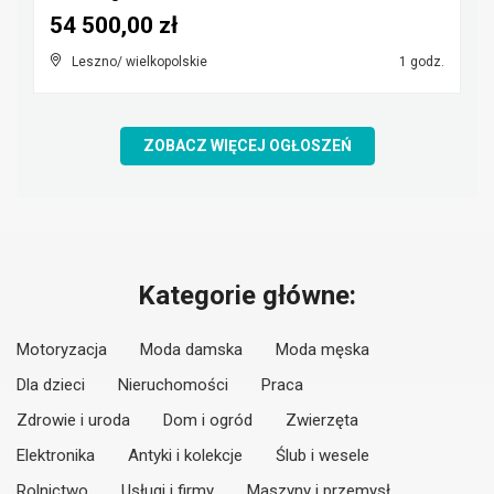
54 500,00 zł
Leszno/ wielkopolskie
1 godz.
ZOBACZ WIĘCEJ OGŁOSZEŃ
Kategorie główne:
Motoryzacja
Moda damska
Moda męska
Dla dzieci
Nieruchomości
Praca
Zdrowie i uroda
Dom i ogród
Zwierzęta
Elektronika
Antyki i kolekcje
Ślub i wesele
Rolnictwo
Usługi i firmy
Maszyny i przemysł