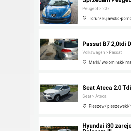
Sprzedam Peugeo
Peugeot
>
207
Toruń/ kujawsko-pomo
Passat B7 2,0tdi 
Volkswagen
>
Passat
Marki/ wołomiński/ m
Seat Ateca 2.0 Td
Seat
>
Ateca
Pleszew/ pleszewski/ 
Hyundai i30 zarej