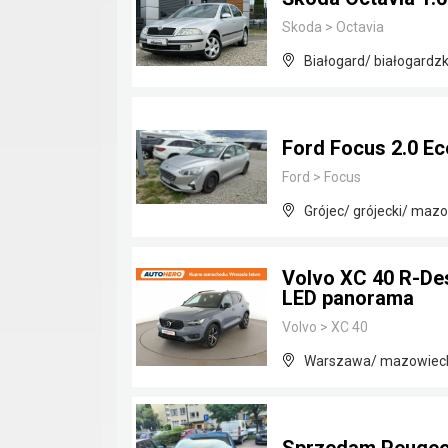
Skoda
>
Octavia
Białogard/ białogardz
Ford Focus 2.0 Ec
Ford
>
Focus
Grójec/ grójecki/ maz
Volvo XC 40 R-De
LED panorama
Volvo
>
XC 40
Warszawa/ mazowiec