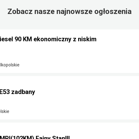
Zobacz nasze najnowsze ogłoszenia
diesel 90 KM ekonomiczny z niskim
elkopolskie
E53 zadbany
lskie
MPI(102KM) Fajny Stan!!!