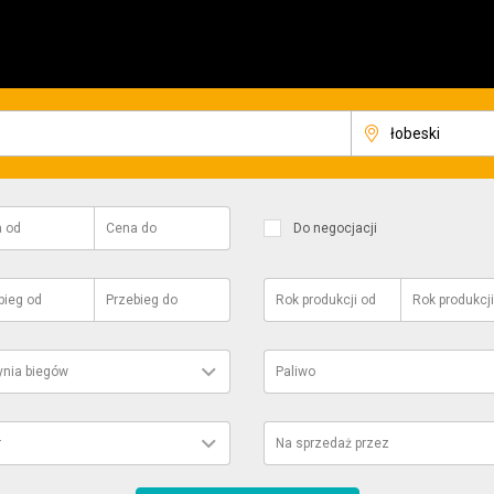
a
od
Cena
do
Do negocjacji
bieg
od
Przebieg
do
Rok produkcji
od
Rok produkcji
ynia biegów
Paliwo
r
Na sprzedaż przez