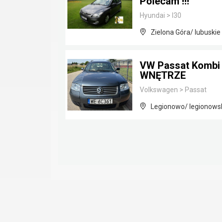
Polecam !!!
Hyundai
>
I30
Zielona Góra/ lubuskie
VW Passat Kombi 1
WNĘTRZE
Volkswagen
>
Passat
Legionowo/ legionows