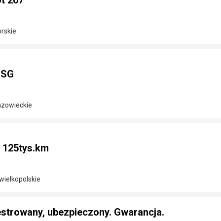
t 207
rskie
DSG
azowieckie
i 125tys.km
wielkopolskie
estrowany, ubezpieczony. Gwarancja.