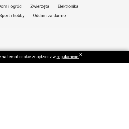
Dom i ogród
Zwierzęta
Elektronika
Sport i hobby
Oddam za darmo
×
je na temat cookie znajdziesz w
regulaminie.