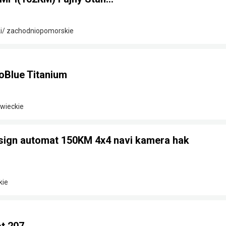
ki/ zachodniopomorskie
oBlue Titanium
owieckie
sign automat 150KM 4x4 navi kamera hak
kie