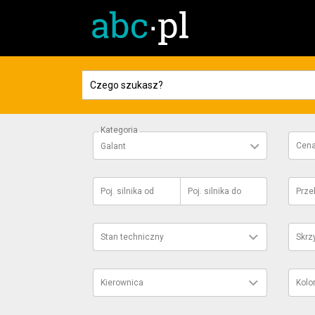
Kategoria
Cen
Galant
Poj. silnika
od
Poj. silnika
do
Prze
Stan techniczny
Skrz
Kierownica
Kolo