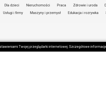
Dla dzieci
Nieruchomości
Praca
Zdrowie i uroda
Usługi i firmy
Maszyny i przemysł
Edukacja i rozrywka
 ustawieniami Twojej przeglądarki internetowej. Szczegółowe informac