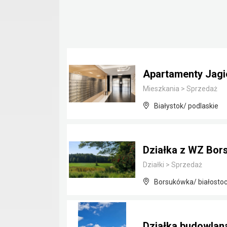
Apartamenty Jagie
Mieszkania
>
Sprzedaż
Białystok/ podlaskie
Działka z WZ Bor
Działki
>
Sprzedaż
Borsukówka/ białostoc
Działka budowla