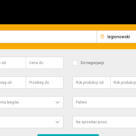
a
od
Cena
do
Do negocjacji
bieg
od
Przebieg
do
Rok produkcji
od
Rok produkcji
ynia biegów
Paliwo
r
Na sprzedaż przez