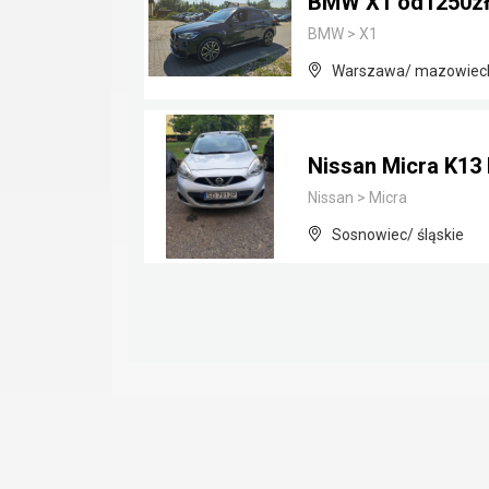
BMW X1 od1250zł
BMW
>
X1
Warszawa/ mazowiec
Nissan Micra K13 I
Nissan
>
Micra
Sosnowiec/ śląskie