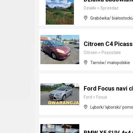
Działki
>
Sprzedaż
Grabówka/ białostocki
Citroen C4 Picass
Citroen
>
Pozostałe
Tarnów/ małopolskie
Ford Focus navi c
Ford
>
Focus
Lębork/ lęborski/ pomo