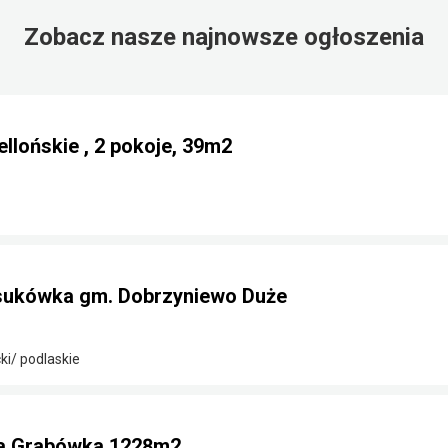
Zobacz nasze najnowsze ogłoszenia
llońskie , 2 pokoje, 39m2
sukówka gm. Dobrzyniewo Duże
ki/ podlaskie
na Grabówka 1228m2