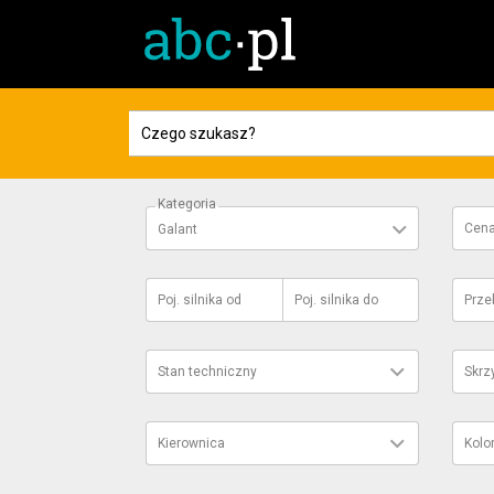
Kategoria
Cen
Galant
Poj. silnika
od
Poj. silnika
do
Prze
Stan techniczny
Skrz
Kierownica
Kolo