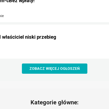
m-cBez wpłaty!
kie
 właściciel niski przebieg
ZOBACZ WIĘCEJ OGŁOSZEŃ
Kategorie główne: