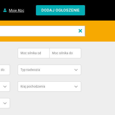
DODAJ OGŁOSZENIE
Moje Abc
×
Moc silnika
od
Moc silnika
do
do
Typ nadwozia
Kraj pochodzenia