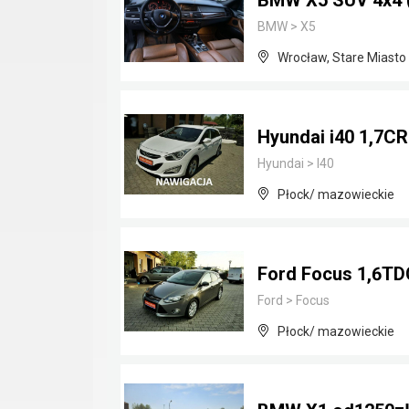
BMW X5 SUV 4x4 ( 
BMW
>
X5
Wrocław, Stare Miasto
Hyundai i40 1,7CR
Hyundai
>
I40
Płock/ mazowieckie
Ford Focus 1,6TDC
Ford
>
Focus
Płock/ mazowieckie