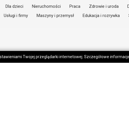
Dla dzieci
Nieruchomości
Praca
Zdrowie i uroda
Usługi i firmy
Maszyny i przemysł
Edukacja i rozrywka
 ustawieniami Twojej przeglądarki internetowej. Szczegółowe informac