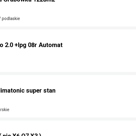
/ podlaskie
o 2.0 +lpg 08r Automat
limatonic super stan
rskie