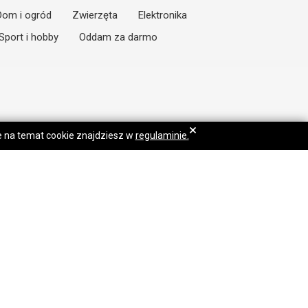
Dom i ogród
Zwierzęta
Elektronika
Sport i hobby
Oddam za darmo
×
je na temat cookie znajdziesz w
regulaminie.