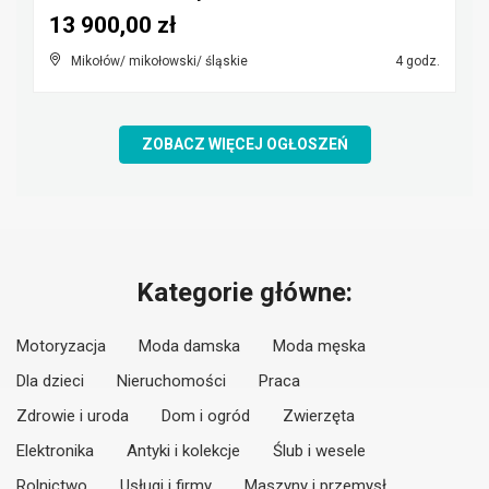
13 900,00 zł
Mikołów/ mikołowski/ śląskie
4 godz.
ZOBACZ WIĘCEJ OGŁOSZEŃ
Kategorie główne:
Motoryzacja
Moda damska
Moda męska
Dla dzieci
Nieruchomości
Praca
Zdrowie i uroda
Dom i ogród
Zwierzęta
Elektronika
Antyki i kolekcje
Ślub i wesele
Rolnictwo
Usługi i firmy
Maszyny i przemysł