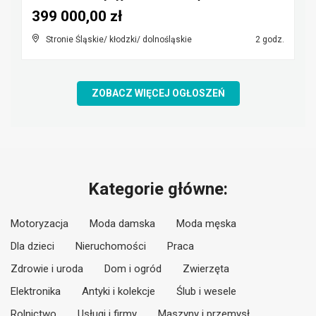
399 000,00 zł
Stronie Śląskie/ kłodzki/ dolnośląskie
2 godz.
ZOBACZ WIĘCEJ OGŁOSZEŃ
Kategorie główne:
Motoryzacja
Moda damska
Moda męska
Dla dzieci
Nieruchomości
Praca
Zdrowie i uroda
Dom i ogród
Zwierzęta
Elektronika
Antyki i kolekcje
Ślub i wesele
Rolnictwo
Usługi i firmy
Maszyny i przemysł