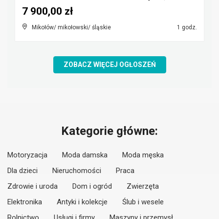
7 900,00 zł
Mikołów/ mikołowski/ śląskie
1 godz.
ZOBACZ WIĘCEJ OGŁOSZEŃ
Kategorie główne:
Motoryzacja
Moda damska
Moda męska
Dla dzieci
Nieruchomości
Praca
Zdrowie i uroda
Dom i ogród
Zwierzęta
Elektronika
Antyki i kolekcje
Ślub i wesele
Rolnictwo
Usługi i firmy
Maszyny i przemysł