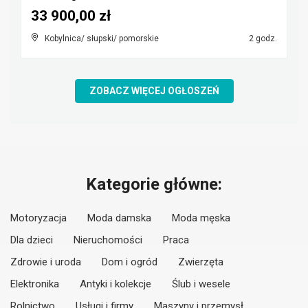
33 900,00 zł
Kobylnica/ słupski/ pomorskie
2 godz.
ZOBACZ WIĘCEJ OGŁOSZEŃ
Kategorie główne:
Motoryzacja
Moda damska
Moda męska
Dla dzieci
Nieruchomości
Praca
Zdrowie i uroda
Dom i ogród
Zwierzęta
Elektronika
Antyki i kolekcje
Ślub i wesele
Rolnictwo
Usługi i firmy
Maszyny i przemysł