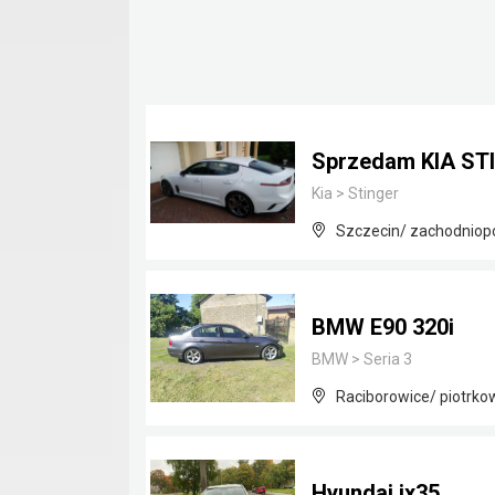
Sprzedam KIA ST
Kia
>
Stinger
Szczecin/ zachodniop
BMW E90 320i
BMW
>
Seria 3
Raciborowice/ piotrkow
Hyundai ix35