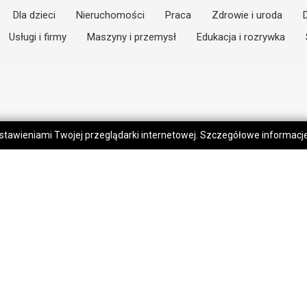
Dla dzieci
Nieruchomości
Praca
Zdrowie i uroda
Usługi i firmy
Maszyny i przemysł
Edukacja i rozrywka
 ustawieniami Twojej przeglądarki internetowej. Szczegółowe informac