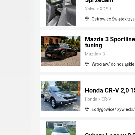
Sprzedam
Volvo
>
XC 90
Ostrowiec Świętokrzysk
Mazda 3 Sportline
tuning
Mazda
>
3
Wrocław/ dolnośląskie
Honda CR-V 2,0 15
Honda
>
CR-V
Łodygowice/ żywiecki/