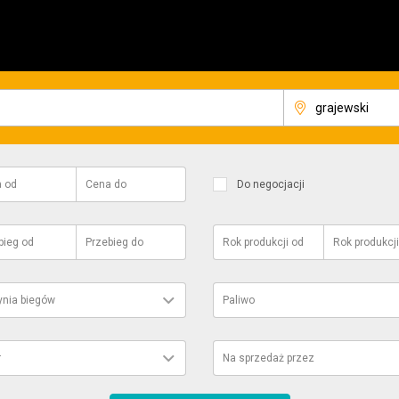
a
od
Cena
do
Do negocjacji
bieg
od
Przebieg
do
Rok produkcji
od
Rok produkcji
ynia biegów
Paliwo
r
Na sprzedaż przez