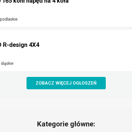
 165 koni napęd na 4 koła
podlaskie
 R-design 4X4
 śląskie
ZOBACZ WIĘCEJ OGŁOSZEŃ
Kategorie główne: