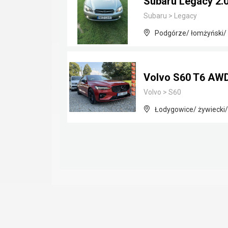
Subaru Legacy 2.0
Subaru
>
Legacy
Podgórze/ łomżyński/ 
Volvo S60 T6 AWD
Volvo
>
S60
Łodygowice/ żywiecki/