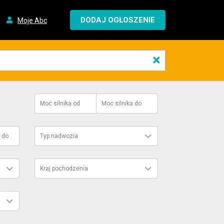
DODAJ OGŁOSZENIE
Moje Abc
×
Moc silnika
od
Moc silnika
do
do
Typ nadwozia
Kraj pochodzenia