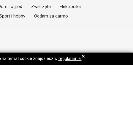
Dom i ogród
Zwierzęta
Elektronika
Sport i hobby
Oddam za darmo
×
je na temat cookie znajdziesz w
regulaminie.