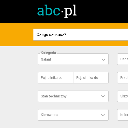
Kategoria
Cen
Galant
Poj. silnika
od
Poj. silnika
do
Prze
Stan techniczny
Skrz
Kierownica
Kolo