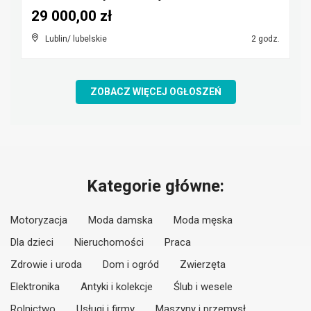
29 000,00 zł
Lublin/ lubelskie
2 godz.
ZOBACZ WIĘCEJ OGŁOSZEŃ
Kategorie główne:
Motoryzacja
Moda damska
Moda męska
Dla dzieci
Nieruchomości
Praca
Zdrowie i uroda
Dom i ogród
Zwierzęta
Elektronika
Antyki i kolekcje
Ślub i wesele
Rolnictwo
Usługi i firmy
Maszyny i przemysł