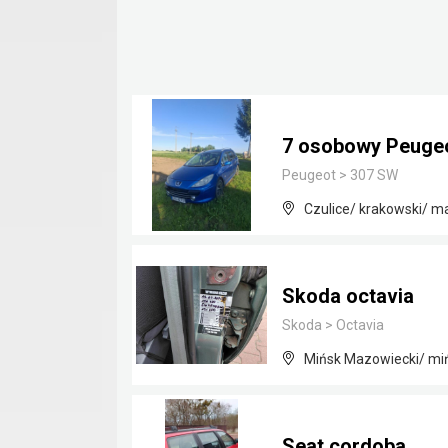
7 osobowy Peugeot
Peugeot
>
307 SW
Czulice/ krakowski/ m
Skoda octavia
Skoda
>
Octavia
Mińsk Mazowiecki/ mi
Seat cordoba