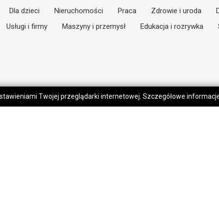
Dla dzieci
Nieruchomości
Praca
Zdrowie i uroda
Usługi i firmy
Maszyny i przemysł
Edukacja i rozrywka
 ustawieniami Twojej przeglądarki internetowej. Szczegółowe informac