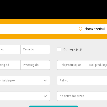
a
od
Cena
do
Do negocjacji
bieg
od
Przebieg
do
Rok produkcji
od
Rok produkcji
ynia biegów
Paliwo
r
Na sprzedaż przez