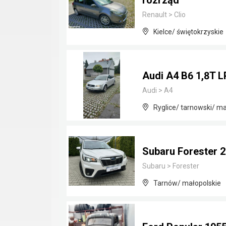
rozrząd
Renault
>
Clio
Kielce/ świętokrzyskie
Audi A4 B6 1,8T 
Audi
>
A4
Ryglice/ tarnowski/ ma
Subaru Forester 
Subaru
>
Forester
Tarnów/ małopolskie