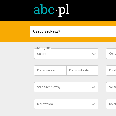
Kategoria
Cen
Galant
Poj. silnika
od
Poj. silnika
do
Prze
Stan techniczny
Skrz
Kierownica
Kolo