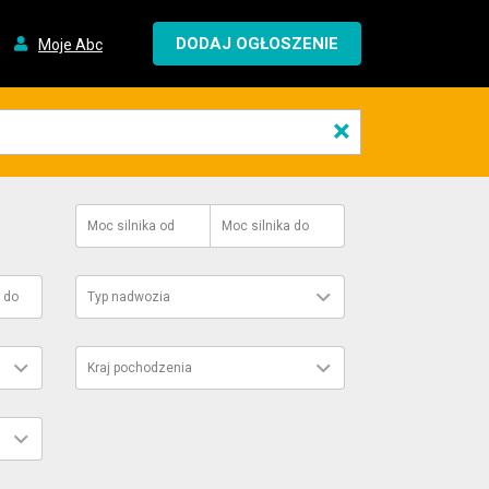
DODAJ OGŁOSZENIE
Moje Abc
×
Moc silnika
od
Moc silnika
do
do
Typ nadwozia
Kraj pochodzenia