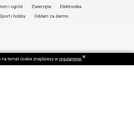
Dom i ogród
Zwierzęta
Elektronika
Sport i hobby
Oddam za darmo
×
je na temat cookie znajdziesz w
regulaminie.