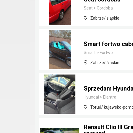
Seat
>
Cordoba
Zabrze/ śląskie
Smart fortwo cab
Smart
>
Fortwo
Zabrze/ śląskie
Sprzedam Hyundai 
Hyundai
>
Elantra
Toruń/ kujawsko-pomo
Renault Clio III 