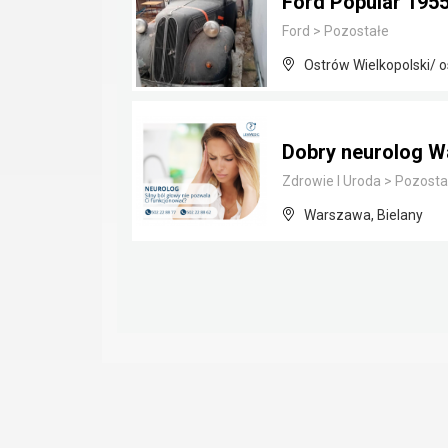
Ford Popular 195
Ford
>
Pozostałe
Ostrów Wielkopolski/ o
Dobry neurolog W
Zdrowie I Uroda
>
Pozosta
Warszawa, Bielany