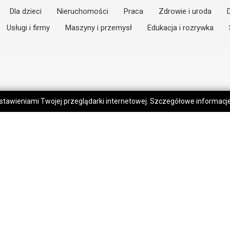
Dla dzieci
Nieruchomości
Praca
Zdrowie i uroda
Usługi i firmy
Maszyny i przemysł
Edukacja i rozrywka
 ustawieniami Twojej przeglądarki internetowej. Szczegółowe informac