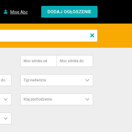
DODAJ OGŁOSZENIE
Moje Abc
×
Moc silnika
od
Moc silnika
do
do
Typ nadwozia
Kraj pochodzenia