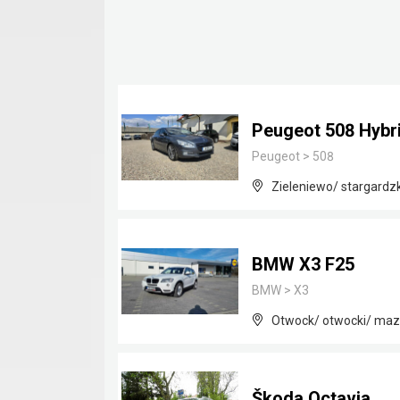
Peugeot 508 Hybr
Peugeot
>
508
Zieleniewo/ stargardz
BMW X3 F25
BMW
>
X3
Otwock/ otwocki/ maz
Škoda Octavia