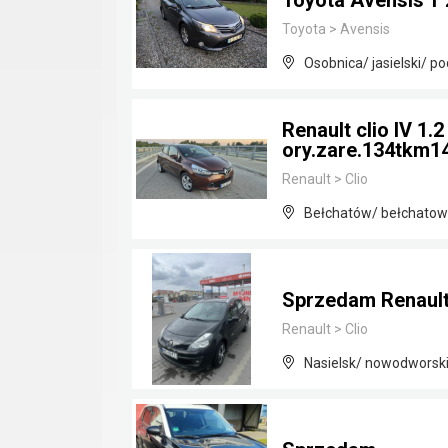
Toyota Avensis T 
Toyota
>
Avensis
Osobnica/ jasielski/ p
Renault clio IV 1.
ory.zare.134tkm14
Renault
>
Clio
Bełchatów/ bełchatows
Sprzedam Renault C
Renault
>
Clio
Nasielsk/ nowodworsk