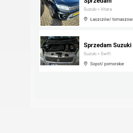
Sprzedam
Suzuki
>
Vitara
Łaszczów/ tomaszowsk
Sprzedam Suzuki 
Suzuki
>
Swift
Sopot/ pomorskie