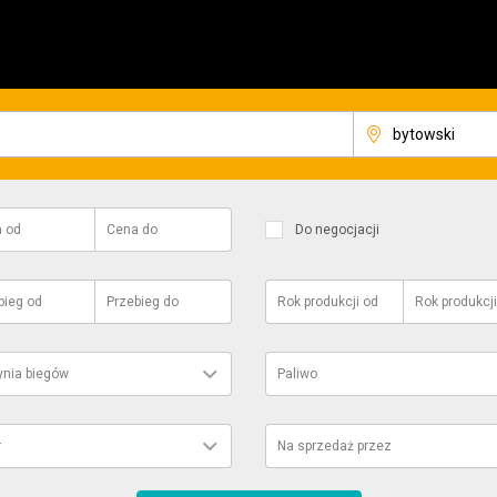
a
od
Cena
do
Do negocjacji
bieg
od
Przebieg
do
Rok produkcji
od
Rok produkcji
ynia biegów
Paliwo
r
Na sprzedaż przez