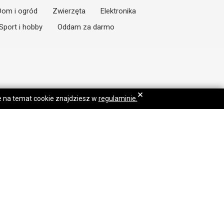
Dom i ogród
Zwierzęta
Elektronika
Sport i hobby
Oddam za darmo
×
je na temat cookie znajdziesz w
regulaminie.