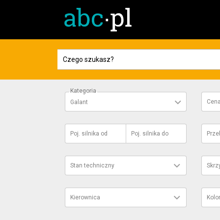
Kategoria
Cen
Galant
Poj. silnika
od
Poj. silnika
do
Prze
Stan techniczny
Skrz
Kierownica
Kolo