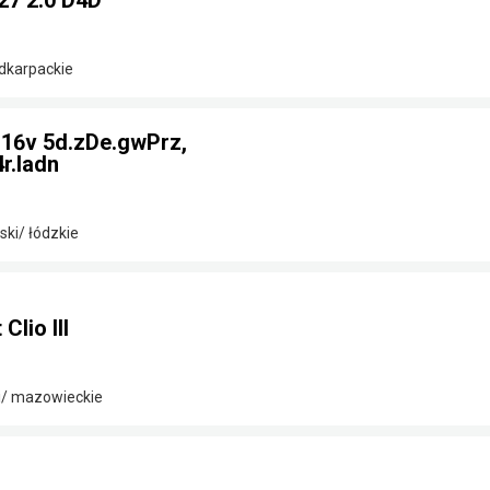
27 2.0 D4D
odkarpackie
2 16v 5d.zDe.gwPrz,
r.ladn
ki/ łódzkie
lio III
i/ mazowieckie