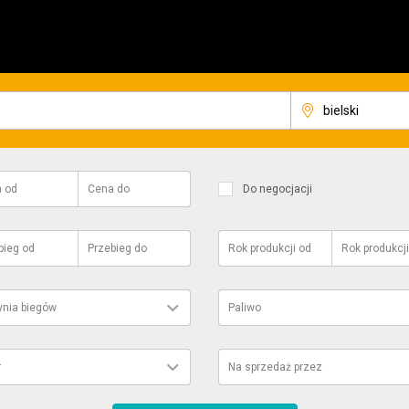
a
od
Cena
do
Do negocjacji
bieg
od
Przebieg
do
Rok produkcji
od
Rok produkcji
ynia biegów
Paliwo
r
Na sprzedaż przez