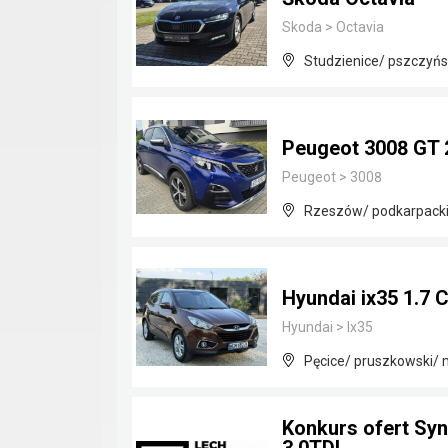
Skoda
>
Octavia
Studzienice/ pszczyńsk
Peugeot 3008 GT 
Peugeot
>
3008
Rzeszów/ podkarpack
Hyundai ix35 1.7 
Hyundai
>
Ix35
Pęcice/ pruszkowski/
Konkurs ofert Sy