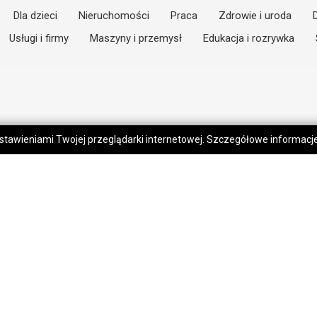
Dla dzieci
Nieruchomości
Praca
Zdrowie i uroda
Usługi i firmy
Maszyny i przemysł
Edukacja i rozrywka
 ustawieniami Twojej przeglądarki internetowej. Szczegółowe informac