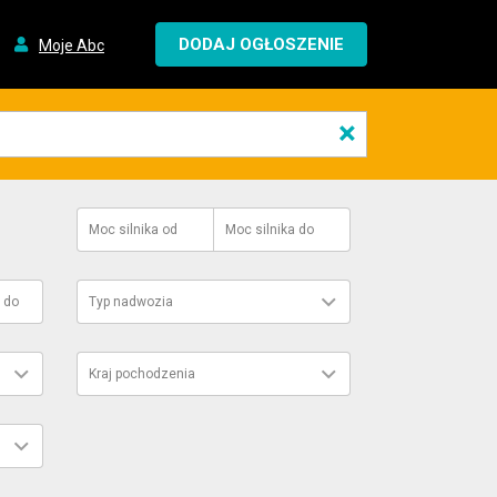
DODAJ OGŁOSZENIE
Moje Abc
×
Moc silnika
od
Moc silnika
do
do
Typ nadwozia
Kraj pochodzenia