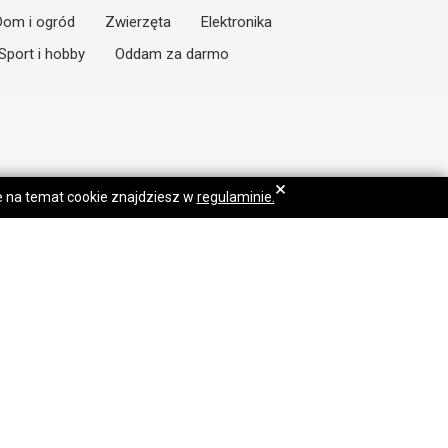
Dom i ogród
Zwierzęta
Elektronika
Sport i hobby
Oddam za darmo
×
je na temat cookie znajdziesz w
regulaminie.