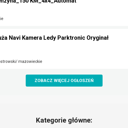
Benzyna_150 KM_4x4_Automat
ie
Duża Navi Kamera Ledy Parktronic Oryginał
strowski/ mazowieckie
ZOBACZ WIĘCEJ OGŁOSZEŃ
Kategorie główne: