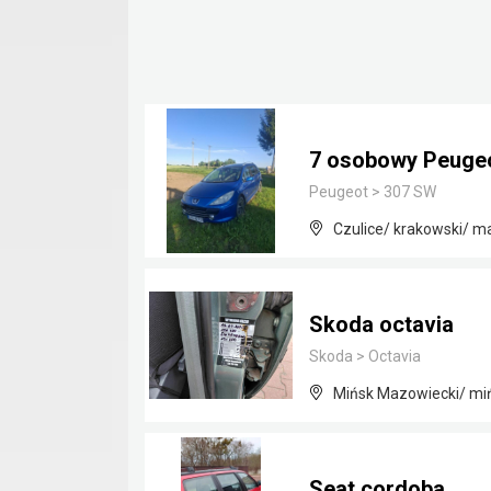
7 osobowy Peugeot
Peugeot
>
307 SW
Czulice/ krakowski/ m
Skoda octavia
Skoda
>
Octavia
Mińsk Mazowiecki/ mi
Seat cordoba