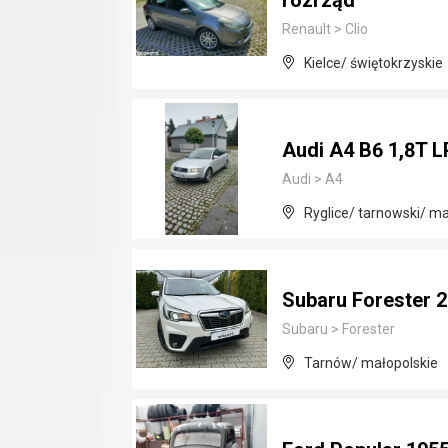
rozrząd
Renault
>
Clio
Kielce/ świętokrzyskie
Audi A4 B6 1,8T 
Audi
>
A4
Ryglice/ tarnowski/ ma
Subaru Forester 
Subaru
>
Forester
Tarnów/ małopolskie