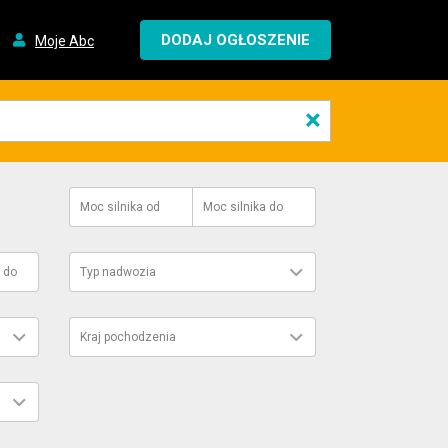
DODAJ OGŁOSZENIE
Moje Abc
×
Moc silnika
od
Moc silnika
do
do
Typ nadwozia
Kraj pochodzenia