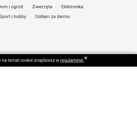
Dom i ogród
Zwierzęta
Elektronika
Sport i hobby
Oddam za darmo
×
je na temat cookie znajdziesz w
regulaminie.