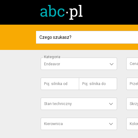
Kategoria
Cen
Endeavor
Poj. silnika
od
Poj. silnika
do
Prze
Stan techniczny
Skrz
Kierownica
Kolo