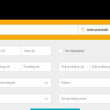
a
od
Cena
do
Do negocjacji
bieg
od
Przebieg
do
Rok produkcji
od
Rok produkcji
ynia biegów
Paliwo
r
Na sprzedaż przez