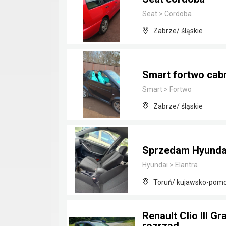
Seat
>
Cordoba
Zabrze/ śląskie
Smart fortwo cab
Smart
>
Fortwo
Zabrze/ śląskie
Sprzedam Hyundai 
Hyundai
>
Elantra
Toruń/ kujawsko-pomo
Renault Clio III 