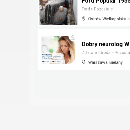
Ford Popular 195
Ford
>
Pozostałe
Ostrów Wielkopolski/ o
Dobry neurolog W
Zdrowie I Uroda
>
Pozosta
Warszawa, Bielany