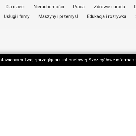
Dla dzieci
Nieruchomości
Praca
Zdrowie i uroda
Usługi i firmy
Maszyny i przemysł
Edukacja i rozrywka
 ustawieniami Twojej przeglądarki internetowej. Szczegółowe informac