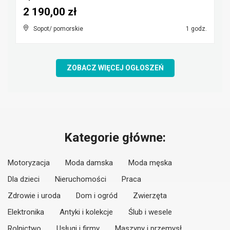
2 190,00 zł
Sopot/ pomorskie
1 godz.
ZOBACZ WIĘCEJ OGŁOSZEŃ
Kategorie główne:
Motoryzacja
Moda damska
Moda męska
Dla dzieci
Nieruchomości
Praca
Zdrowie i uroda
Dom i ogród
Zwierzęta
Elektronika
Antyki i kolekcje
Ślub i wesele
Rolnictwo
Usługi i firmy
Maszyny i przemysł