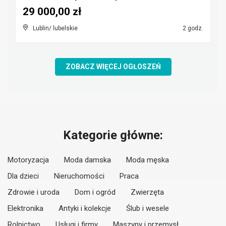
29 000,00 zł
Lublin/ lubelskie
2 godz.
ZOBACZ WIĘCEJ OGŁOSZEŃ
Kategorie główne:
Motoryzacja
Moda damska
Moda męska
Dla dzieci
Nieruchomości
Praca
Zdrowie i uroda
Dom i ogród
Zwierzęta
Elektronika
Antyki i kolekcje
Ślub i wesele
Rolnictwo
Usługi i firmy
Maszyny i przemysł