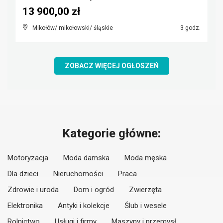
13 900,00 zł
Mikołów/ mikołowski/ śląskie
3 godz.
ZOBACZ WIĘCEJ OGŁOSZEŃ
Kategorie główne:
Motoryzacja
Moda damska
Moda męska
Dla dzieci
Nieruchomości
Praca
Zdrowie i uroda
Dom i ogród
Zwierzęta
Elektronika
Antyki i kolekcje
Ślub i wesele
Rolnictwo
Usługi i firmy
Maszyny i przemysł