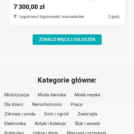
7 300,00 zł
Legionowo/ legionowski/ mazowieckie
2 godz.
ZOBACZ WIĘCEJ OGŁOSZEŃ
Kategorie główne:
Motoryzacja
Moda damska
Moda męska
Dla dzieci
Nieruchomości
Praca
Zdrowie i uroda
Dom i ogród
Zwierzęta
Elektronika
Antyki i kolekcje
Ślub i wesele
Rolnictwo
Usługi i firmy
Maszyny i przemysł