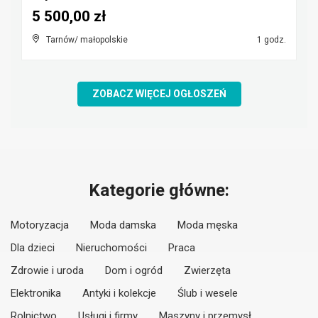
5 500,00 zł
Tarnów/ małopolskie
1 godz.
ZOBACZ WIĘCEJ OGŁOSZEŃ
Kategorie główne:
Motoryzacja
Moda damska
Moda męska
Dla dzieci
Nieruchomości
Praca
Zdrowie i uroda
Dom i ogród
Zwierzęta
Elektronika
Antyki i kolekcje
Ślub i wesele
Rolnictwo
Usługi i firmy
Maszyny i przemysł