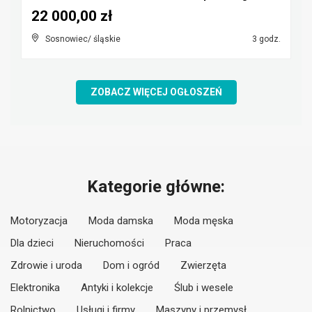
22 000,00 zł
Sosnowiec/ śląskie
3 godz.
ZOBACZ WIĘCEJ OGŁOSZEŃ
Kategorie główne:
Motoryzacja
Moda damska
Moda męska
Dla dzieci
Nieruchomości
Praca
Zdrowie i uroda
Dom i ogród
Zwierzęta
Elektronika
Antyki i kolekcje
Ślub i wesele
Rolnictwo
Usługi i firmy
Maszyny i przemysł