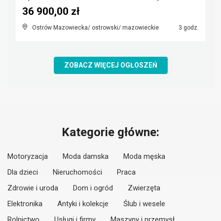
36 900,00 zł
Ostrów Mazowiecka/ ostrowski/ mazowieckie
3 godz.
ZOBACZ WIĘCEJ OGŁOSZEŃ
Kategorie główne:
Motoryzacja
Moda damska
Moda męska
Dla dzieci
Nieruchomości
Praca
Zdrowie i uroda
Dom i ogród
Zwierzęta
Elektronika
Antyki i kolekcje
Ślub i wesele
Rolnictwo
Usługi i firmy
Maszyny i przemysł