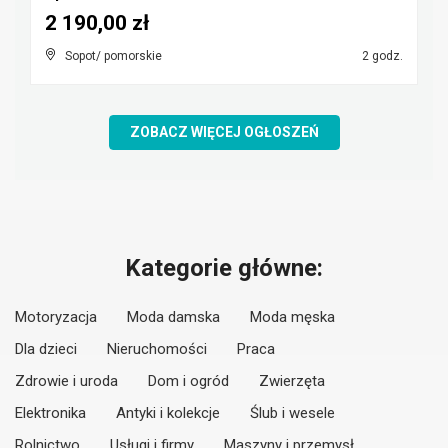
2 190,00 zł
Sopot/ pomorskie
2 godz.
ZOBACZ WIĘCEJ OGŁOSZEŃ
Kategorie główne:
Motoryzacja
Moda damska
Moda męska
Dla dzieci
Nieruchomości
Praca
Zdrowie i uroda
Dom i ogród
Zwierzęta
Elektronika
Antyki i kolekcje
Ślub i wesele
Rolnictwo
Usługi i firmy
Maszyny i przemysł