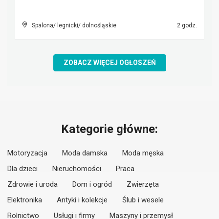
Spalona/ legnicki/ dolnośląskie
2 godz.
ZOBACZ WIĘCEJ OGŁOSZEŃ
Kategorie główne:
Motoryzacja
Moda damska
Moda męska
Dla dzieci
Nieruchomości
Praca
Zdrowie i uroda
Dom i ogród
Zwierzęta
Elektronika
Antyki i kolekcje
Ślub i wesele
Rolnictwo
Usługi i firmy
Maszyny i przemysł