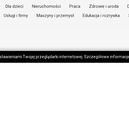
Dla dzieci
Nieruchomości
Praca
Zdrowie i uroda
Usługi i firmy
Maszyny i przemysł
Edukacja i rozrywka
 ustawieniami Twojej przeglądarki internetowej. Szczegółowe informac