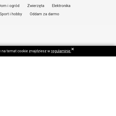
Dom i ogród
Zwierzęta
Elektronika
Sport i hobby
Oddam za darmo
×
je na temat cookie znajdziesz w
regulaminie.