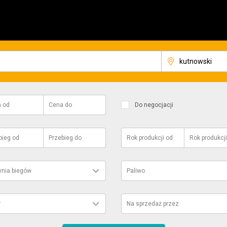
a
od
Cena
do
Do negocjacji
bieg
od
Przebieg
do
Rok produkcji
od
Rok produkcji
ynia biegów
Paliwo
r
Na sprzedaż przez