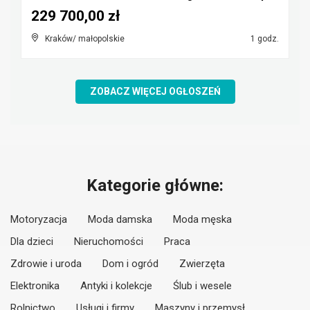
229 700,00 zł
Kraków/ małopolskie
1 godz.
ZOBACZ WIĘCEJ OGŁOSZEŃ
Kategorie główne:
Motoryzacja
Moda damska
Moda męska
Dla dzieci
Nieruchomości
Praca
Zdrowie i uroda
Dom i ogród
Zwierzęta
Elektronika
Antyki i kolekcje
Ślub i wesele
Rolnictwo
Usługi i firmy
Maszyny i przemysł