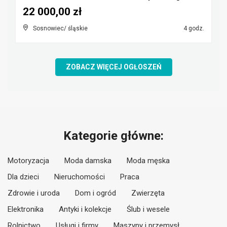
22 000,00 zł
Sosnowiec/ śląskie
4 godz.
ZOBACZ WIĘCEJ OGŁOSZEŃ
Kategorie główne:
Motoryzacja
Moda damska
Moda męska
Dla dzieci
Nieruchomości
Praca
Zdrowie i uroda
Dom i ogród
Zwierzęta
Elektronika
Antyki i kolekcje
Ślub i wesele
Rolnictwo
Usługi i firmy
Maszyny i przemysł