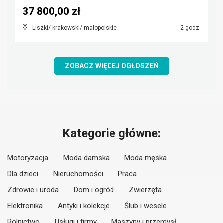
37 800,00 zł
Liszki/ krakowski/ małopolskie
2 godz.
ZOBACZ WIĘCEJ OGŁOSZEŃ
Kategorie główne:
Motoryzacja
Moda damska
Moda męska
Dla dzieci
Nieruchomości
Praca
Zdrowie i uroda
Dom i ogród
Zwierzęta
Elektronika
Antyki i kolekcje
Ślub i wesele
Rolnictwo
Usługi i firmy
Maszyny i przemysł