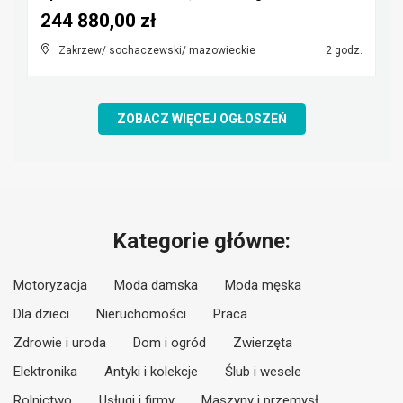
244 880,00 zł
Zakrzew/ sochaczewski/ mazowieckie
2 godz.
ZOBACZ WIĘCEJ OGŁOSZEŃ
Kategorie główne:
Motoryzacja
Moda damska
Moda męska
Dla dzieci
Nieruchomości
Praca
Zdrowie i uroda
Dom i ogród
Zwierzęta
Elektronika
Antyki i kolekcje
Ślub i wesele
Rolnictwo
Usługi i firmy
Maszyny i przemysł