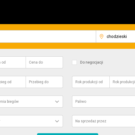
a
od
Cena
do
Do negocjacji
bieg
od
Przebieg
do
Rok produkcji
od
Rok produkcji
ynia biegów
Paliwo
r
Na sprzedaż przez