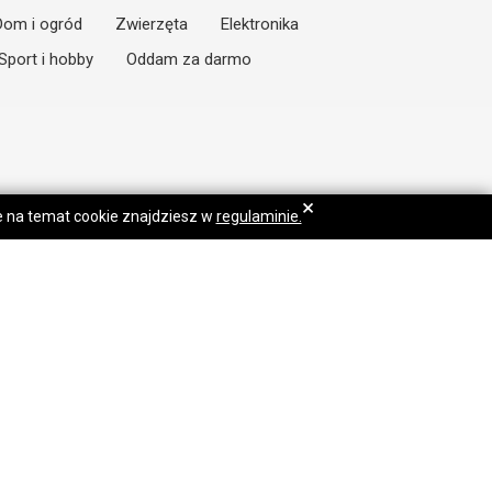
Dom i ogród
Zwierzęta
Elektronika
Sport i hobby
Oddam za darmo
×
je na temat cookie znajdziesz w
regulaminie.