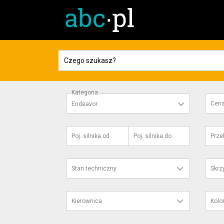
Kategoria
Cen
Endeavor
Poj. silnika
od
Poj. silnika
do
Prze
Stan techniczny
Skrz
Kierownica
Kolo