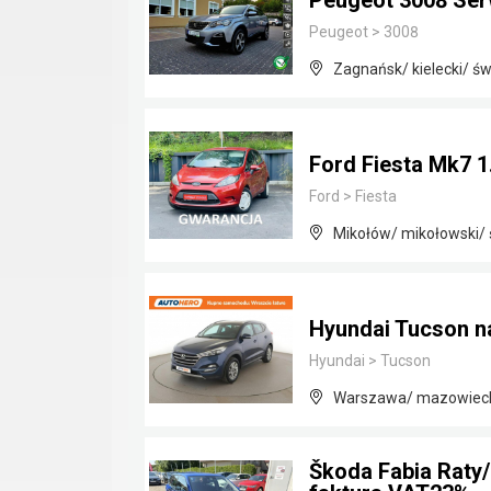
Peugeot 3008 Ser
Peugeot
>
3008
Zagnańsk/ kielecki/ św
Ford Fiesta Mk7 
Ford
>
Fiesta
Mikołów/ mikołowski/ 
Hyundai Tucson na
Hyundai
>
Tucson
Warszawa/ mazowiec
Škoda Fabia Raty/