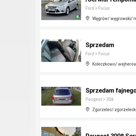
Ford
>
Focus
Węgrów/ węgrowski/ 
Sprzedam
Ford
>
Focus
Koleczkowo/ wejherow
Sprzedam fajnego
Peugeot
>
308
Zgorzelec/ zgorzelecki