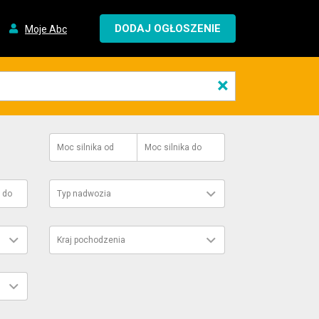
DODAJ OGŁOSZENIE
Moje Abc
×
Moc silnika
od
Moc silnika
do
do
Typ nadwozia
Kraj pochodzenia