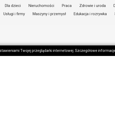
Dla dzieci
Nieruchomości
Praca
Zdrowie i uroda
Usługi i firmy
Maszyny i przemysł
Edukacja i rozrywka
 ustawieniami Twojej przeglądarki internetowej. Szczegółowe informac