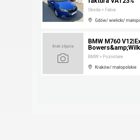
faktura VAT23%
Skoda
>
Fabia
Gdów/ wielicki/ małopo
BMW M760 V12|Ex
Bowers&amp;Wilk
Brak zdjęcia
BMW
>
Pozostałe
Kraków/ małopolskie