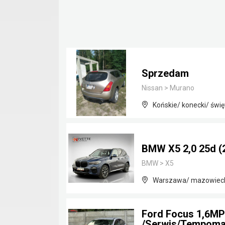
Sprzedam
Nissan
>
Murano
Końskie/ konecki/ świę
BMW X5 2,0 25d (2
BMW
>
X5
Warszawa/ mazowiec
Ford Focus 1,6MP
/Serwis/Tempomat