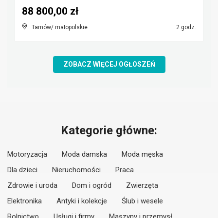
88 800,00 zł
Tarnów/ małopolskie
2 godz.
ZOBACZ WIĘCEJ OGŁOSZEŃ
Kategorie główne:
Motoryzacja
Moda damska
Moda męska
Dla dzieci
Nieruchomości
Praca
Zdrowie i uroda
Dom i ogród
Zwierzęta
Elektronika
Antyki i kolekcje
Ślub i wesele
Rolnictwo
Usługi i firmy
Maszyny i przemysł