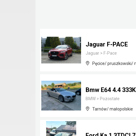
Jaguar F-PACE
Jaguar
>
F-Pace
Pęcice/ pruszkowski/
Bmw E64 4.4 333
BMW
>
Pozostałe
Tarnów/ małopolskie
Ford Ka 1.3TDCI 