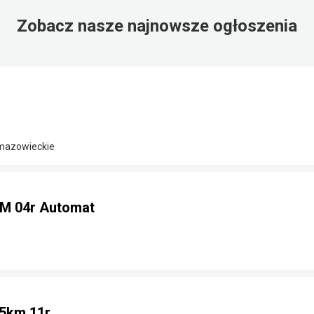
Zobacz nasze najnowsze ogłoszenia
 mazowieckie
KM 04r Automat
75km 11r