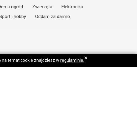
Dom i ogród
Zwierzęta
Elektronika
Sport i hobby
Oddam za darmo
×
je na temat cookie znajdziesz w
regulaminie.