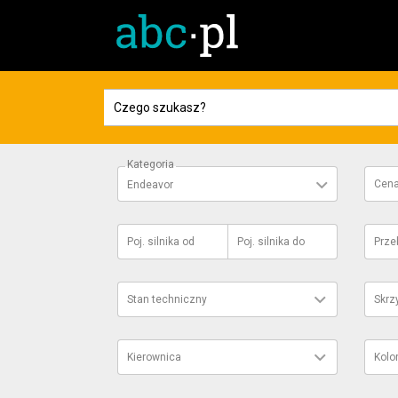
Kategoria
Cen
Endeavor
Poj. silnika
od
Poj. silnika
do
Prze
Stan techniczny
Skrz
Kierownica
Kolo