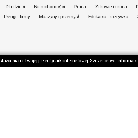
Dla dzieci
Nieruchomości
Praca
Zdrowie i uroda
Usługi i firmy
Maszyny i przemysł
Edukacja i rozrywka
 ustawieniami Twojej przeglądarki internetowej. Szczegółowe informac