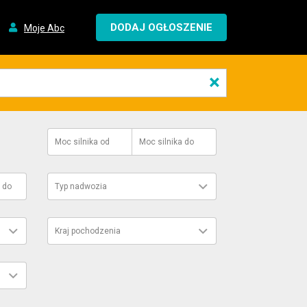
DODAJ OGŁOSZENIE
Moje Abc
×
Moc silnika
od
Moc silnika
do
do
Typ nadwozia
Kraj pochodzenia