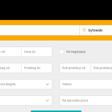
a
od
Cena
do
Do negocjacji
bieg
od
Przebieg
do
Rok produkcji
od
Rok produkcji
ynia biegów
Paliwo
r
Na sprzedaż przez