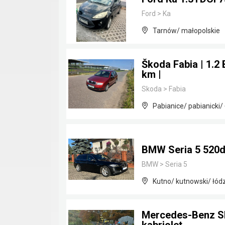
Ford
>
Ka
Tarnów/ małopolskie
Škoda Fabia | 1.2 
km |
Skoda
>
Fabia
Pabianice/ pabianicki/
BMW Seria 5 520d
BMW
>
Seria 5
Kutno/ kutnowski/ łód
Mercedes-Benz SL