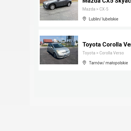
Mazda CX5 Skyact
Mazda
>
CX-5
Lublin/ lubelskie
Toyota Corolla Ve
Toyota
>
Corolla Verso
Tarnów/ małopolskie