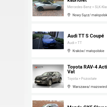
kabriolet
Mercedes-Benz
>
SLK-Kla
Nowy Sącz/ małopolsk
Audi TT S Coupé
Audi
>
TT
Kraków/ małopolskie
Toyota RAV-4 Acti
Vat
Toyota
>
Pozostałe
Warszawa/ mazowiec