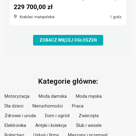
229 700,00 zł
Kraków/ małopolskie
1 godz.
ZOBACZ WIĘCEJ OGŁOSZEŃ
Kategorie główne:
Motoryzacja
Moda damska
Moda męska
Dla dzieci
Nieruchomości
Praca
Zdrowie i uroda
Dom i ogród
Zwierzęta
Elektronika
Antyki i kolekcje
Ślub i wesele
Rolnictwo
Usługi i firmy
Maszyny i przemysł