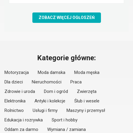
ZOBACZ WIĘCEJ OGŁOSZEŃ
Kategorie główne:
Motoryzacja
Moda damska
Moda męska
Dla dzieci
Nieruchomości
Praca
Zdrowie i uroda
Dom i ogród
Zwierzęta
Elektronika
Antyki i kolekcje
Ślub i wesele
Rolnictwo
Usługi i firmy
Maszyny i przemysł
Edukacja i rozrywka
Sport i hobby
Oddam za darmo
Wymiana / zamiana