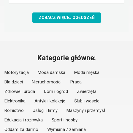
ZOBACZ WIĘCEJ OGŁOSZEŃ
Kategorie główne:
Motoryzacja
Moda damska
Moda męska
Dla dzieci
Nieruchomości
Praca
Zdrowie i uroda
Dom i ogród
Zwierzęta
Elektronika
Antyki i kolekcje
Ślub i wesele
Rolnictwo
Usługi i firmy
Maszyny i przemysł
Edukacja i rozrywka
Sport i hobby
Oddam za darmo
Wymiana / zamiana