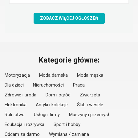
ZOBACZ WIĘCEJ OGŁOSZEŃ
Kategorie główne:
Motoryzacja
Moda damska
Moda męska
Dla dzieci
Nieruchomości
Praca
Zdrowie i uroda
Dom i ogród
Zwierzęta
Elektronika
Antyki i kolekcje
Ślub i wesele
Rolnictwo
Usługi i firmy
Maszyny i przemysł
Edukacja i rozrywka
Sport i hobby
Oddam za darmo
Wymiana / zamiana