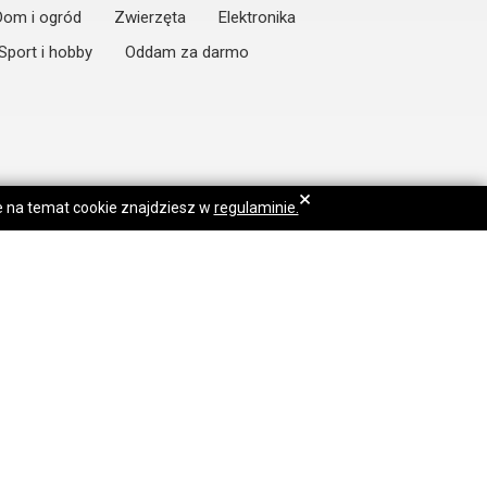
Dom i ogród
Zwierzęta
Elektronika
Sport i hobby
Oddam za darmo
×
je na temat cookie znajdziesz w
regulaminie.