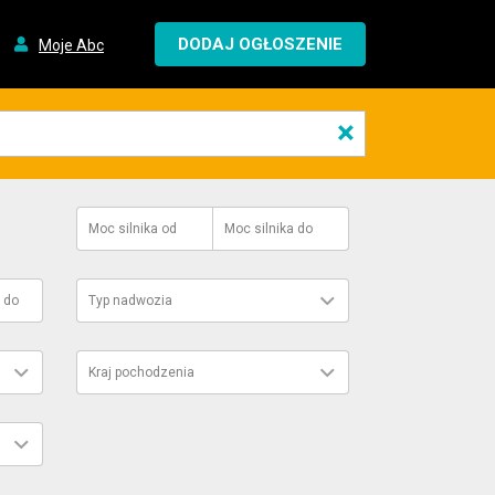
DODAJ OGŁOSZENIE
Moje Abc
×
Moc silnika
od
Moc silnika
do
do
Typ nadwozia
Kraj pochodzenia