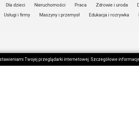
Dla dzieci
Nieruchomości
Praca
Zdrowie i uroda
Usługi i firmy
Maszyny i przemysł
Edukacja i rozrywka
 ustawieniami Twojej przeglądarki internetowej. Szczegółowe informac