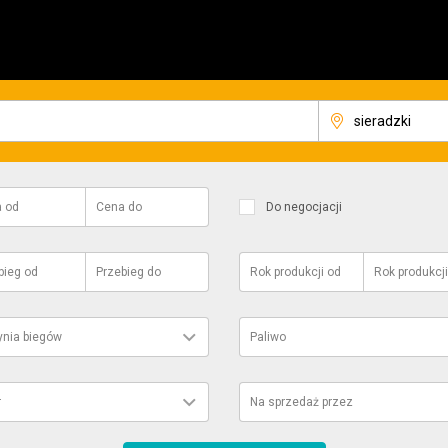
a
od
Cena
do
Do negocjacji
bieg
od
Przebieg
do
Rok produkcji
od
Rok produkcji
ynia biegów
Paliwo
r
Na sprzedaż przez