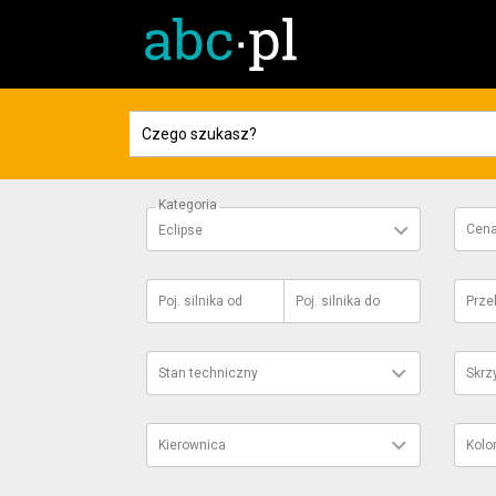
Kategoria
Cen
Eclipse
Poj. silnika
od
Poj. silnika
do
Prze
Stan techniczny
Skrz
Kierownica
Kolo