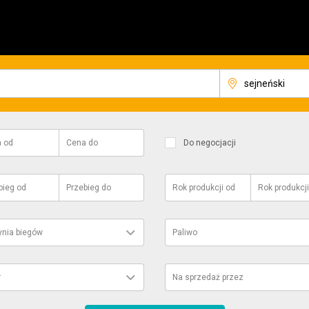
a
od
Cena
do
Do negocjacji
bieg
od
Przebieg
do
Rok produkcji
od
Rok produkcji
ynia biegów
Paliwo
r
Na sprzedaż przez