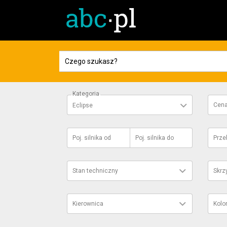
Kategoria
Cen
Eclipse
Poj. silnika
od
Poj. silnika
do
Prze
Stan techniczny
Skrz
Kierownica
Kolo