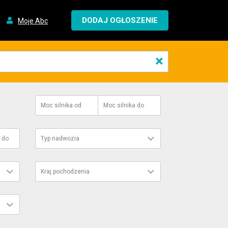
DODAJ OGŁOSZENIE
Moje Abc
×
Moc silnika
od
Moc silnika
do
do
Typ nadwozia
Kraj pochodzenia