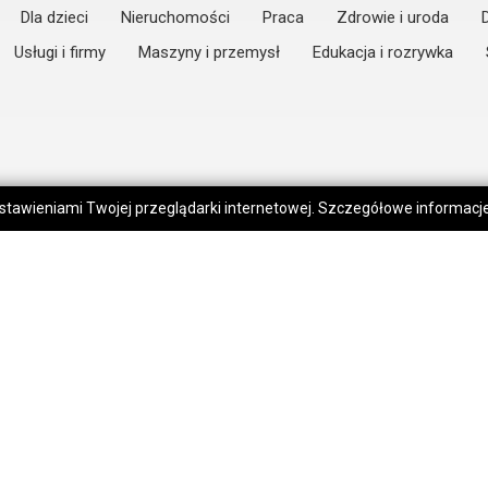
Dla dzieci
Nieruchomości
Praca
Zdrowie i uroda
Usługi i firmy
Maszyny i przemysł
Edukacja i rozrywka
 ustawieniami Twojej przeglądarki internetowej. Szczegółowe informac