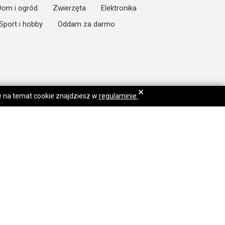
Dom i ogród
Zwierzęta
Elektronika
Sport i hobby
Oddam za darmo
×
je na temat cookie znajdziesz w
regulaminie.