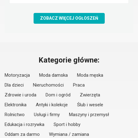
ZOBACZ WIĘCEJ OGŁOSZEŃ
Kategorie główne:
Motoryzacja
Moda damska
Moda męska
Dla dzieci
Nieruchomości
Praca
Zdrowie i uroda
Dom i ogród
Zwierzęta
Elektronika
Antyki i kolekcje
Ślub i wesele
Rolnictwo
Usługi i firmy
Maszyny i przemysł
Edukacja i rozrywka
Sport i hobby
Oddam za darmo
Wymiana / zamiana