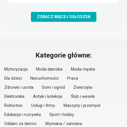
ZOBACZ WIĘCEJ OGŁOSZEŃ
Kategorie główne:
Motoryzacja
Moda damska
Moda męska
Dla dzieci
Nieruchomości
Praca
Zdrowie i uroda
Dom i ogród
Zwierzęta
Elektronika
Antyki i kolekcje
Ślub i wesele
Rolnictwo
Usługi i firmy
Maszyny i przemysł
Edukacja i rozrywka
Sport i hobby
Oddam za darmo
Wymiana / zamiana