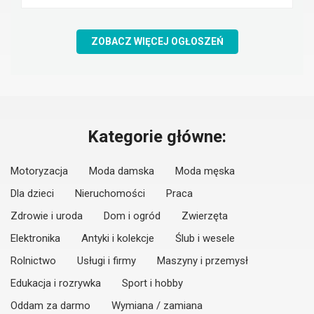
ZOBACZ WIĘCEJ OGŁOSZEŃ
Kategorie główne:
Motoryzacja
Moda damska
Moda męska
Dla dzieci
Nieruchomości
Praca
Zdrowie i uroda
Dom i ogród
Zwierzęta
Elektronika
Antyki i kolekcje
Ślub i wesele
Rolnictwo
Usługi i firmy
Maszyny i przemysł
Edukacja i rozrywka
Sport i hobby
Oddam za darmo
Wymiana / zamiana